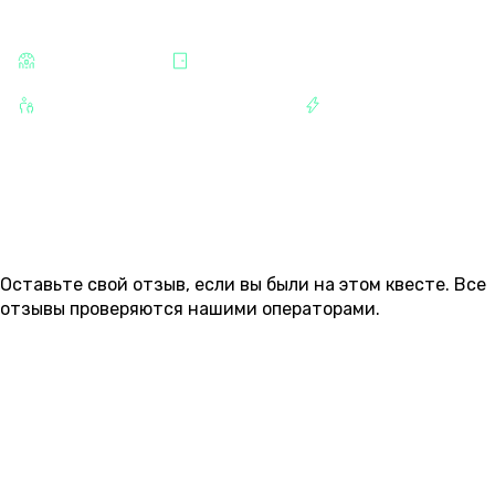
КАТЕГОРИИ
СТРАШНЫЕ
КВЕСТЫ
ДЛЯ ДЕТЕЙ И ПОДРОСТКОВ
РАЗВЛЕЧЕНИЯ
ОТЗЫВЫ
Оставьте свой отзыв, если вы были на этом квесте. Все
отзывы проверяются нашими операторами.
ОСТАВИТЬ ОТЗЫВ
Пока нет ни одного отзыва.