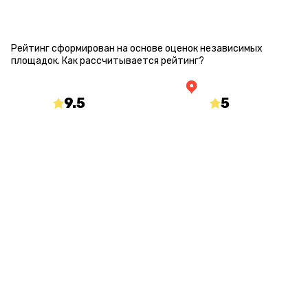
РЕЙТИНГ КВЕСТА
Рейтинг сформирован на основе оценок независимых
площадок.
Как рассчитывается рейтинг?
9.5
/10
5
/5
mir-kvestov.ru
yandex.ru/maps
О КВЕСТЕ
Статус
Количество игроков
Открыт
от 2 до 8
Длительность
Процент страха
60 минут
25 %
С актером
Сложность загадок
Нет
Сложный
Возраст
10+ (с 8 лет в сопровождении взрослых или аниматора)